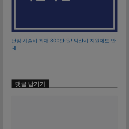
난임 시술비 최대 300만 원! 익산시 지원제도 안
내
댓글 남기기
댓
글