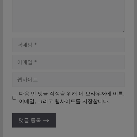
이
름
이
메
일
웹
사
이
다음 번 댓글 작성을 위해 이 브라우저에 이름,
트
이메일, 그리고 웹사이트를 저장합니다.