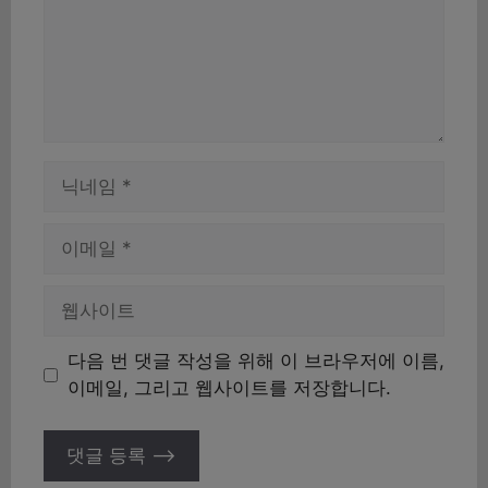
이
름
이
메
일
웹
사
이
다음 번 댓글 작성을 위해 이 브라우저에 이름,
트
이메일, 그리고 웹사이트를 저장합니다.