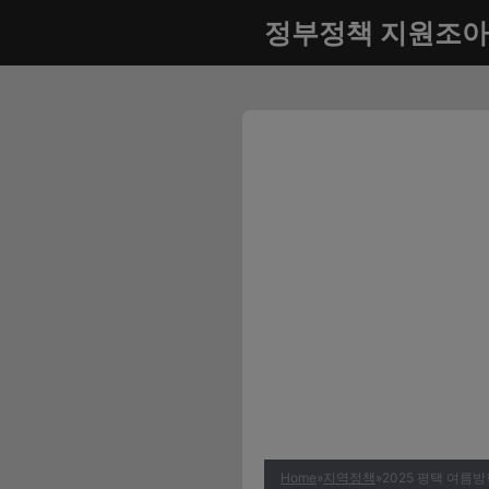
컨
정부정책 지원조아
텐
츠
로
건
너
뛰
기
Home
»
지역정책
»
2025 평택 여