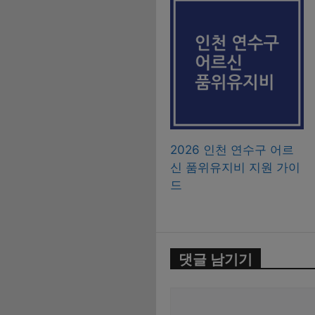
2026 인천 연수구 어르
신 품위유지비 지원 가이
드
댓글 남기기
댓
글