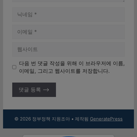
이
름
이
메
일
웹
사
이
다음 번 댓글 작성을 위해 이 브라우저에 이름,
트
이메일, 그리고 웹사이트를 저장합니다.
© 2026 정부정책 지원조아
• 제작됨
GeneratePress