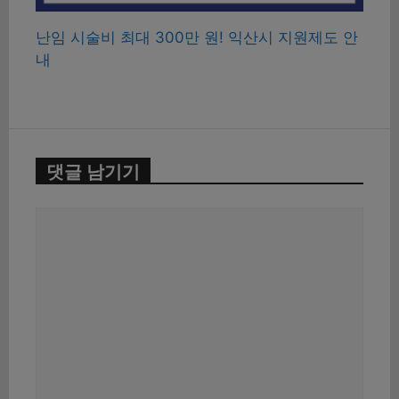
난임 시술비 최대 300만 원! 익산시 지원제도 안
내
댓글 남기기
댓
글