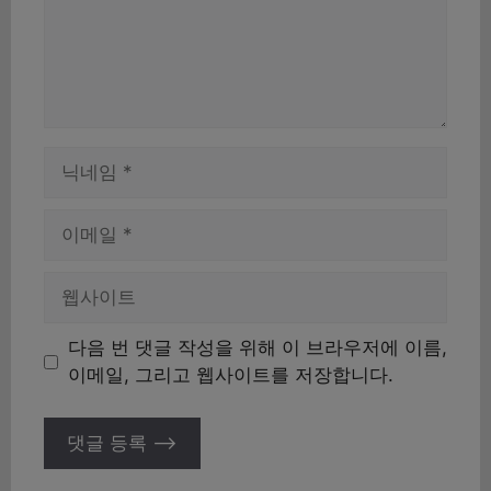
이
름
이
메
일
웹
사
이
다음 번 댓글 작성을 위해 이 브라우저에 이름,
트
이메일, 그리고 웹사이트를 저장합니다.