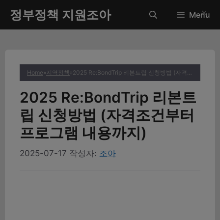
컨
정부정책 지원조아
✕
Menu
텐
츠
로
건
너
Home
»
지역정책
»
2025 Re:BondTrip 리본트립 신청방법 (자격조건부터 프로그램 내용까지)
뛰
기
2025 Re:BondTrip 리본트
립 신청방법 (자격조건부터
프로그램 내용까지)
2025-07-17
작성자:
조아