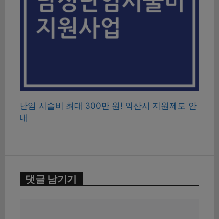
난임 시술비 최대 300만 원! 익산시 지원제도 안
내
댓글 남기기
댓
글