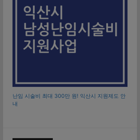
난임 시술비 최대 300만 원! 익산시 지원제도 안
내