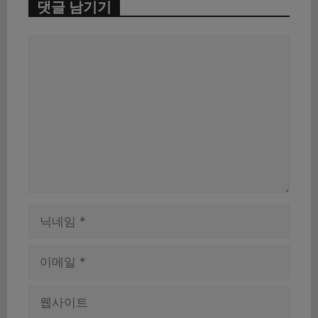
댓글 남기기
댓
글
이
름
이
메
일
웹
사