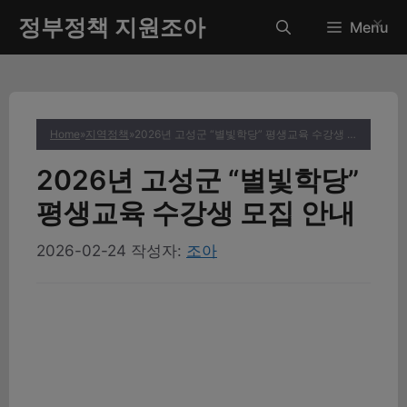
컨
정부정책 지원조아
✕
Menu
텐
츠
로
건
너
Home
»
지역정책
»
2026년 고성군 “별빛학당” 평생교육 수강생 모집 안내
뛰
기
2026년 고성군 “별빛학당”
평생교육 수강생 모집 안내
2026-02-24
작성자:
조아