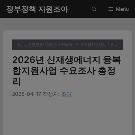
컨
정부정책 지원조아
✕
Menu
텐
츠
로
건
너
Home
»
지역정책
»
2026년 신재생에너지 융복합지원사업 수요조사 총정리
뛰
기
2026년 신재생에너지 융복
합지원사업 수요조사 총정
리
2025-04-17
작성자:
조아