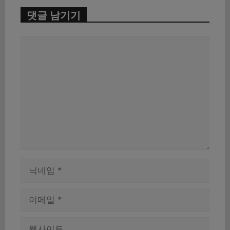
댓글 남기기
댓
글
이
름
이
메
일
웹