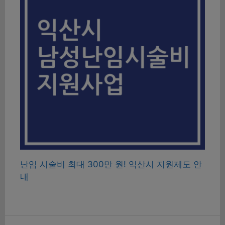
난임 시술비 최대 300만 원! 익산시 지원제도 안
내