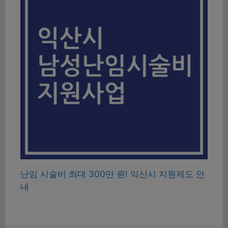
난임 시술비 최대 300만 원! 익산시 지원제도 안
내