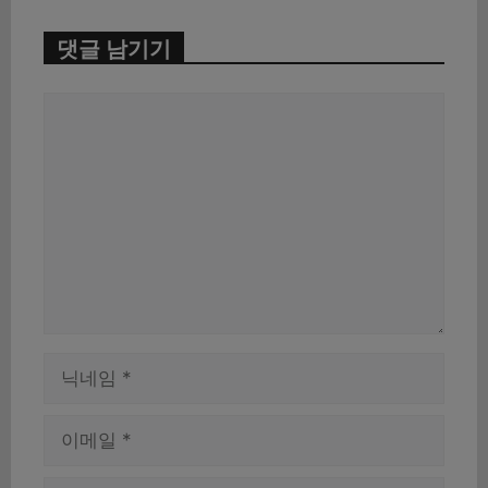
댓글 남기기
댓
글
이
름
이
메
일