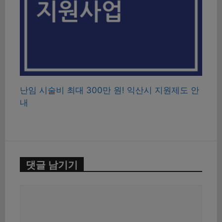
난임 시술비 최대 300만 원! 익산시 지원제도 안
내
댓글 남기기
댓
글