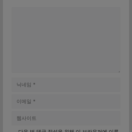
댓
글
이
름
이
메
일
웹
사
이
다음 번 댓글 작성을 위해 이 브라우저에 이름,