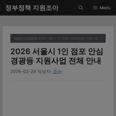
컨
정부정책 지원조아
✕
Menu
텐
츠
로
건
너
Home
»
지역정책
»
2026 서울시 1인 점포 안심경광등 지원사업 전체 안내
뛰
기
2026 서울시 1인 점포 안심
경광등 지원사업 전체 안내
2026-02-24
작성자:
조아