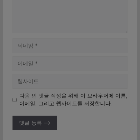
이
름
이
메
일
웹
사
이
다음 번 댓글 작성을 위해 이 브라우저에 이름,
트
이메일, 그리고 웹사이트를 저장합니다.