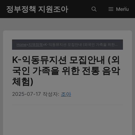
컨
정부정책 지원조아
✕
Menu
텐
츠
로
건
너
Home
»
지역정책
»
K-익동뮤지션 모집안내 (외국인 가족을 위한 전통 음악 체험)
뛰
기
K-익동뮤지션 모집안내 (외
국인 가족을 위한 전통 음악
체험)
2025-07-17
작성자:
조아