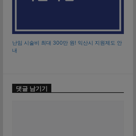
난임 시술비 최대 300만 원! 익산시 지원제도 안
내
댓글 남기기
댓
글