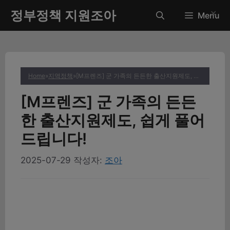
컨
정부정책 지원조아
✕
Menu
텐
츠
로
건
너
Home
»
지역정책
»
[M프렌즈] 군 가족의 든든한 출산지원제도, 쉽게 풀어드립니다!
뛰
기
[M프렌즈] 군 가족의 든든
한 출산지원제도, 쉽게 풀어
드립니다!
2025-07-29
작성자:
조아