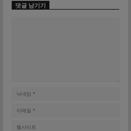
댓글 남기기
댓
글
이
름
이
메
일
웹