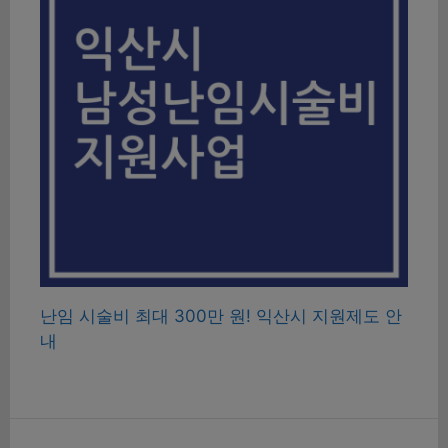
난임 시술비 최대 300만 원! 익산시 지원제도 안
내